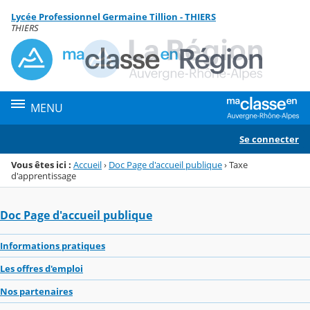
Panneau de gestion des cookies
Lycée Professionnel Germaine Tillion - THIERS
Menu de la rubrique
Contenu
THIERS
MENU
Se connecter
Vous êtes ici :
Accueil
›
Doc Page d'accueil publique
›
Taxe
d'apprentissage
Doc Page d'accueil publique
Informations pratiques
Les offres d'emploi
Nos partenaires