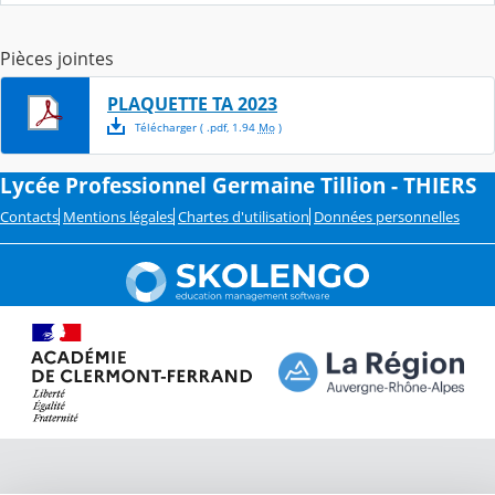
Pièces jointes
PLAQUETTE TA 2023
Télécharger
( .
pdf
,
1.94
Mo
)
Lycée Professionnel Germaine Tillion - THIERS
Contacts
Mentions légales
Chartes d'utilisation
Données personnelles