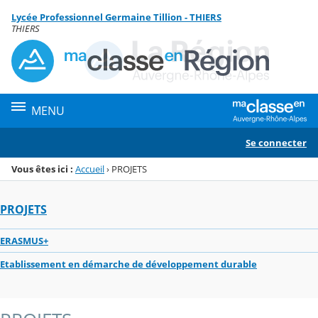
Panneau de gestion des cookies
Lycée Professionnel Germaine Tillion - THIERS
Menu de la rubrique
Contenu
THIERS
MENU
Se connecter
Vous êtes ici :
Accueil
›
PROJETS
PROJETS
ERASMUS+
Etablissement en démarche de développement durable