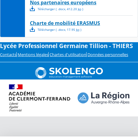
Nos partenaires européens
Télécharger
( .
docx
,
412.20
ko
)
Charte de mobilité ERASMUS
Télécharger
( .
docx
,
17.95
ko
)
Lycée Professionnel Germaine Tillion - THIERS
Contacts
Mentions légales
Chartes d'utilisation
Données personnelles