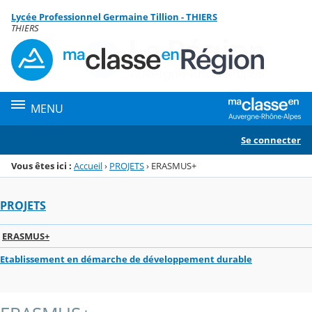
Panneau de gestion des cookies
Lycée Professionnel Germaine Tillion - THIERS
Menu de la rubrique
Contenu
THIERS
MENU
Se connecter
Vous êtes ici :
Accueil
›
PROJETS
›
ERASMUS+
PROJETS
ERASMUS+
Etablissement en démarche de développement durable