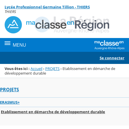
Panneau de gestion des cookies
Lycée Professionnel Germaine Tillion - THIERS
Menu de la rubrique
Contenu
THIERS
MENU
Se connecter
Vous êtes ici :
Accueil
›
PROJETS
›
Etablissement en démarche de
développement durable
PROJETS
ERASMUS+
Etablissement en démarche de développement durable