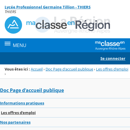
Panneau de gestion des cookies
Lycée Professionnel Germaine Tillion - THIERS
Menu de la rubrique
Contenu
THIERS
MENU
Se connecter
Vous êtes ici :
Accueil
›
Doc Page d'accueil publique
›
Les offres d'emploi
›
Doc Page d'accueil publique
Informations pratiques
Les offres d'emploi
Nos partenaires